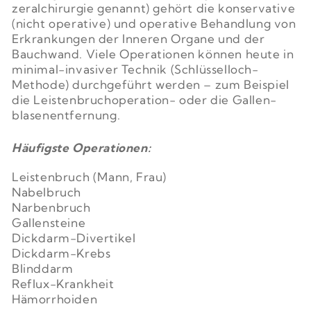
zeral­­chirurgie genannt) gehört die konserva­tive
(nicht operative) und opera­tive Be­handlung von
Er­krankun­gen der Inneren Organe und der
Bauch­­wand. Viele Opera­­tionen können heute in
minimal-invasi­ver Technik (Schlüssel­­loch-
Methode) durch­­ge­führt werden – zum Beispiel
die Leisten­­bruch­­operation- oder die Gallen­­
blasen­ent­fernung.
Häufigste Operationen:
Leistenbruch (Mann, Frau)
Nabelbruch
Narbenbruch
Gallensteine
Dickdarm-Divertikel
Dickdarm-Krebs
Blinddarm
Reflux-Krankheit
Hämorrhoiden