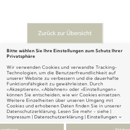
Zurück zur Übersicht
Bitte wählen Sie Ihre Einstellungen zum Schutz Ihrer
Privatsphäre
Wir verwenden Cookies und verwandte Tracking-
Technologien, um die Benutzerfreundlichkeit auf
unserer Website zu verbessern und die dauerhafte
Dr. med. Daniel Goessi
Funktionsfähig­keit zu gewährleisten. Durch
Schickstrasse 11
«Akzeptieren», «Ablehnen» oder «Einstellungen»
8400 Winterthur
können Sie entscheiden, wie wir Cookies einsetzen.
Telefon 052 301 05 05
Weitere Einzelheiten über unseren Umgang mit
Email dgoessi@hin.ch
Cookies und erhobenen Daten finden Sie in unserer
Datenschutzerklärung. Lesen Sie mehr - siehe |
Impressum
|
Datenschutzerklärung
|
Einstellungen
Copyright: Dr. med. Daniel Goessi
Impressum
|
Datenschutz
.
zeptieren
Ablehne